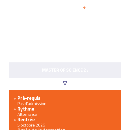
PRENDRE UN RENDEZ-VOUS
MASTER OF SCIENCE 2 :
Master
Pré-requis
of
Pas d’admission
Rythme
science
Alternance
2
Rentrée
:
5 octobre 2026