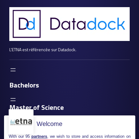
L’ETNA est référencée sur Datadock.
Bachelors
Master of Science
Welcome
With our 95
partners
, we wish to store and access information on