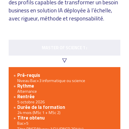
des profils capables de transformer un besoin
business en solution IA déployée à l’échelle,
avec rigueur, méthode et responsabilité.
MASTER OF SCIENCE 1 :
Master
Pré-requis
of
Niveau Bac+3 informatique ou science
Rythme
science
Alternance
1
Rentrée
:
5 octobre 2026
Durée de la formation
24 mois (MSc 1 + MSc 2)
Titre obtenu
Bac+5