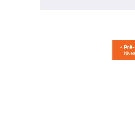
Année
Pré-
1
Nive
:
Initiation