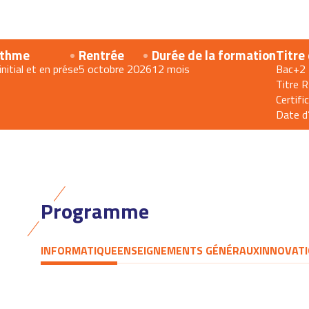
thme
Rentrée
Durée de la formation
Titre
initial et en prése
5 octobre 2026
12 mois
Bac+2
Titre 
Certifi
Date d
Programme
INFORMATIQUE
ENSEIGNEMENTS GÉNÉRAUX
INNOVATI