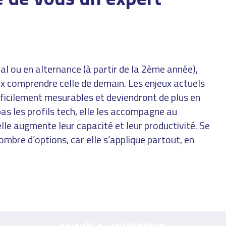
ciel
eprise
b 3
itial ou en alternance (à partir de la 2ème année),
eux comprendre celle de demain. Les enjeux actuels
OFFRE
ifficilement mesurables et deviendront de plus en
&
pas les profils tech, elle les accompagne au
elle augmente leur capacité et leur productivité. Se
 &
ombre d’options, car elle s’applique partout, en
Jeux