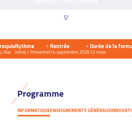
ANNÉE 1 : INITIATION
requis
Rythme
Rentrée
Durée de la form
au Bac
Initial / Présentiel
14 septembre 2026
12 mois
Programme
INFORMATIQUE
ENSEIGNEMENTS GÉNÉRAUX
INNOVATI