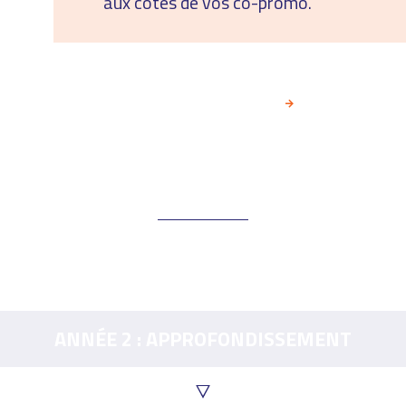
aux côtés de vos co-promo.
PRENDRE UN RENDEZ-VOUS
ANNÉE 2 : APPROFONDISSEMENT