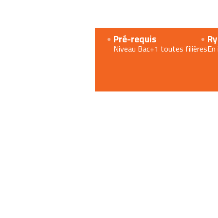
Année
Pré-requis
Ry
2
Niveau Bac+1 toutes filières
En 
:
Approfondissement