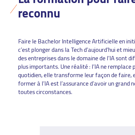
Vue d’ensemble
S'INSCRIRE
reconnu
Alternance
Architecture Logi
BACHELORS
du Cloud
Cybersécurité –
Cloud DevOps
Entreprises
Système et réseau
Je suis une entr
Blockchain & We
Faire le Bachelor Intelligence Artificielle en in
Intelligence
c’est plonger dans la Tech d’aujourd’hui et mi
Artificielle
DÉPOSEZ VOTRE 
Cybersécurité
des entreprises dans le domaine de l’IA sont d
Développeur Full-
Tech, Stratégie 
plus importants. Une réalité : l’IA ne remplace 
Stack
Leadership
quotidien, elle transforme leur façon de faire, 
Tech, Innovation &
Edge Computing
former à l’IA est l’assurance d’avoir un grand n
Stratégie
Robotique
toutes circonstances.
UX & Product
Ownership
Réalité Mixte & 
Vidéo