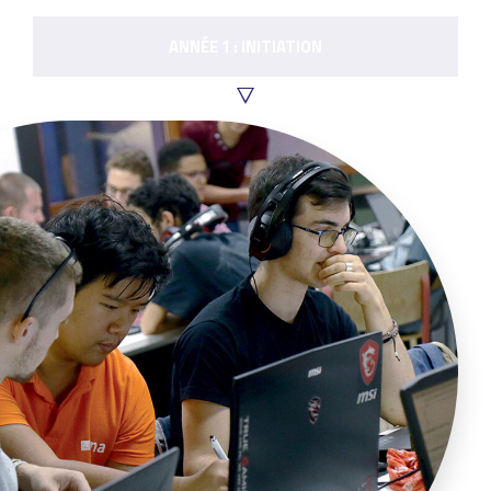
ANNÉE 1 : INITIATION
Année
1
:
Initiation