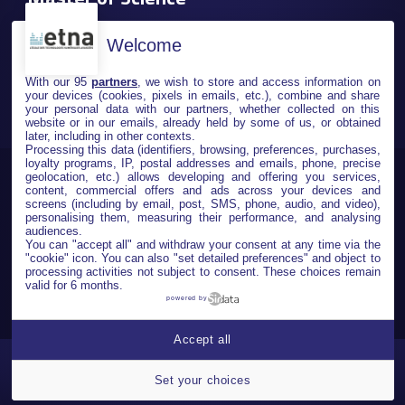
Welcome
With our 95
partners
, we wish to store and access information on
your devices (cookies, pixels in emails, etc.), combine and share
Page mise à jour le 24 avril 2024
your personal data with our partners, whether collected on this
website or in our emails, already held by some of us, or obtained
later, including in other contexts.
Processing this data (identifiers, browsing, preferences, purchases,
loyalty programs, IP, postal addresses and emails, phone, precise
geolocation, etc.) allows developing and offering you services,
content, commercial offers and ads across your devices and
Organisme de formation enregistré sous le numéro 11 94
screens (including by email, post, SMS, phone, audio, and video),
08331 94 – Cette école est membre de IONIS Education Group
personalising them, measuring their performance, and analysing
comme :
audiences.
You can "accept all" and withdraw your consent at any time via the
"cookie" icon
. You can also "set detailed preferences" and object to
ISG
-
ISG LUXURY MANAGEMENT
-
ISG SPORT BUSINESS
processing activities not subject to consent. These choices remain
MANAGEMENT
-
ISG R.H
-
ISEG
-
ISEFAC
-
ICS Bégué
-
XP
-
MOD’SPE
valid for 6 months.
Paris
-
EPITA
-
IA INSTITUT by EPITA & ISG
-
ESME
-
IPSA
-
SupBiotech
powered by
Epitech
-
Epitech Digital School
-
Epitech Executive
-
Coding
Accept all
Academy
-
Web@cademie
-
e-artsup
-
Ionis-STM
-
SUPINFO
-
PHG
-
SECURESPHERE by EPITA
-
Concours Advance
-
Fondation IONIS
DOCUMENTATION
CANDIDATURE
Set your choices