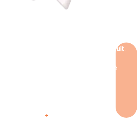
Rejoignez notre formation !
Le CodeToWork est totalement gratuit
.
Cette période d’intégration de 15
semaines vous offre une opportunité
exceptionnelle de développer vos
compétences en informatique sans
aucune contrainte financière.
POSTULER